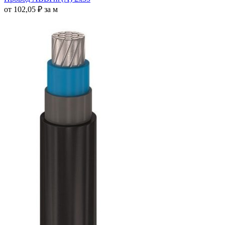
от
102,05
₽
за м