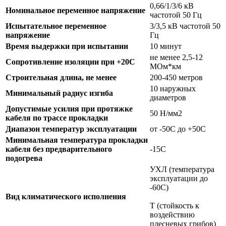
0,66/1/3/6 кВ
Номинальное переменное напряжение
частотой 50 Гц
Испытательное переменное
3/3,5 кВ частотой 50
напряжение
Гц
Время выдержки при испытании
10 минут
не менее 2,5-12
Сопротивление изоляции при +20С
МОм*км
Строительная длина, не менее
200-450 метров
10 наружных
Минимальный радиус изгиба
диаметров
Допустимые усилия при протяжке
50 Н/мм2
кабеля по трассе прокладки
Диапазон температур эксплуатации
от -50С до +50С
Минимальная температура прокладки
кабеля без предварительного
-15С
подогрева
УХЛ (температура
эксплуатации до
-60С)
Вид климатического исполнения
Т (стойкость к
воздействию
плесневых грибов)