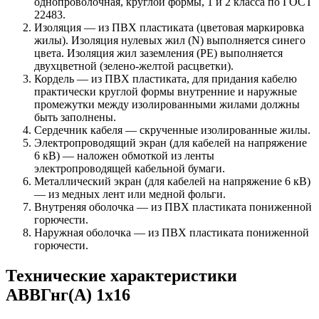
однопроволочная, круглой формы, 1 и 2 класса по ГОСТ
22483.
Изоляция — из ПВХ пластиката (цветовая маркировка
жилы). Изоляция нулевых жил (N) выполняется синего
цвета. Изоляция жил заземления (PE) выполняется
двухцветной (зелено-желтой расцветки).
Кордель — из ПВХ пластиката, для придания кабелю
практически круглой формы внутренние и наружные
промежутки между изолированными жилами должны
быть заполнены.
Сердечник кабеля — скрученные изолированные жилы.
Электропроводящий экран (для кабелей на напряжение
6 кВ) — наложен обмоткой из ленты
электропроводящей кабельной бумаги.
Металлический экран (для кабелей на напряжение 6 кВ)
— из медных лент или медной фольги.
Внутреняя оболочка — из ПВХ пластиката пониженной
горючести.
Наружная оболочка — из ПВХ пластиката пониженной
горючести.
Технические характеристики
АВВГнг(А) 1х16