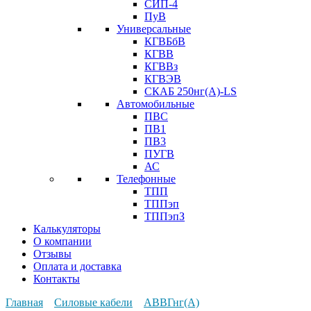
СИП-4
ПуВ
Универсальные
КГВБбВ
КГВВ
КГВВз
КГВЭВ
СКАБ 250нг(А)-LS
Автомобильные
ПВС
ПВ1
ПВ3
ПУГВ
АС
Телефонные
ТПП
ТППэп
ТППэпЗ
Калькуляторы
О компании
Отзывы
Оплата и доставка
Контакты
Главная
Силовые кабели
АВВГнг(А)