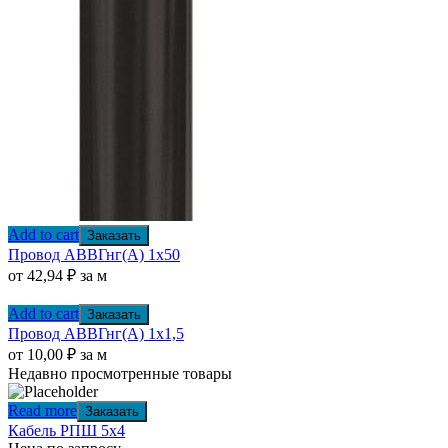
Add to cart
Заказать
Провод АВВГнг(А) 1х50
от
42,94
₽
за м
Add to cart
Заказать
Провод АВВГнг(А) 1х1,5
от
10,00
₽
за м
Недавно просмотренные товары
Read more
Заказать
Кабель РПШ 5х4