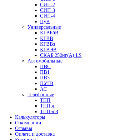
СИП-2
СИП-3
СИП-4
ПуВ
Универсальные
КГВБбВ
КГВВ
КГВВз
КГВЭВ
СКАБ 250нг(А)-LS
Автомобильные
ПВС
ПВ1
ПВ3
ПУГВ
АС
Телефонные
ТПП
ТППэп
ТППэпЗ
Калькуляторы
О компании
Отзывы
Оплата и доставка
Контакты