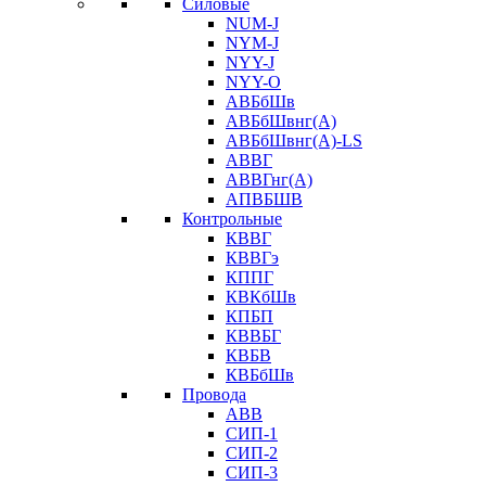
Силовые
NUM-J
NYM-J
NYY-J
NYY-O
АВБбШв
АВБбШвнг(А)
АВБбШвнг(А)-LS
АВВГ
АВВГнг(А)
АПВБШВ
Контрольные
КВВГ
КВВГэ
КППГ
КВКбШв
КПБП
КВВБГ
КВБВ
КВБбШв
Провода
АВВ
СИП-1
СИП-2
СИП-3