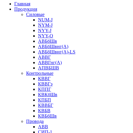
Главная
Продукция
Силовые
NUM-J
NYM-J
NYY-J
NYY-O
АВБбШв
АВБбШвнг(А)
АВБбШвнг(А)-LS
АВВГ
АВВГнг(А)
АПВБШВ
Контрольные
КВВГ
КВВГэ
КППГ
КВКбШв
КПБП
КВВБГ
КВБВ
КВБбШв
Провода
АВВ
СИП-1