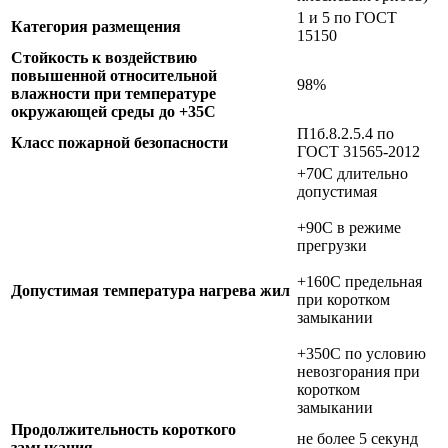
1 и 5 по ГОСТ
Категория размещения
15150
Стойкость к воздействию
повышенной относительной
98%
влажности при температуре
окружающей среды до +35C
П1б.8.2.5.4 по
Класс пожарной безопасности
ГОСТ 31565-2012
+70C длительно
допустимая
+90C в режиме
прегрузки
+160C предельная
Допустимая температура нагрева жил
при коротком
замыкании
+350C по условию
невозгорания при
коротком
замыкании
Продолжительность короткого
не более 5 секунд
замыкания