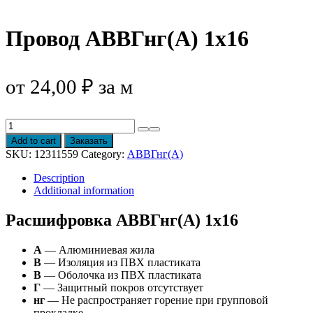
Провод АВВГнг(А) 1х16
от
24,00
₽
за м
Провод
АВВГнг(А)
Add to cart
Заказать
1х16
SKU:
12311559
Category:
АВВГнг(А)
quantity
Description
Additional information
Расшифровка АВВГнг(А) 1х16
А
— Алюминиевая жила
В
— Изоляция из ПВХ пластиката
В
— Оболочка из ПВХ пластиката
Г
— Защитный покров отсутствует
нг
— Не распространяет горение при групповой
прокладке