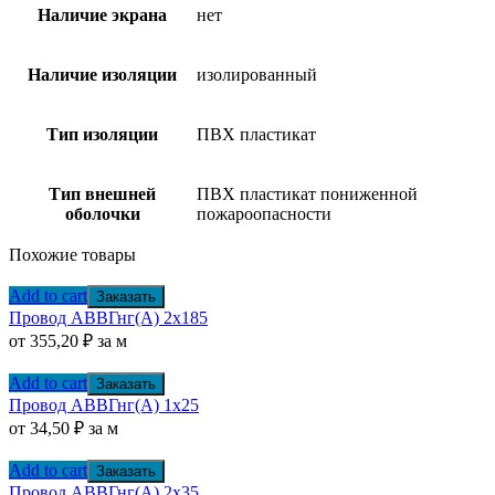
Наличие экрана
нет
Наличие изоляции
изолированный
Тип изоляции
ПВХ пластикат
Тип внешней
ПВХ пластикат пониженной
оболочки
пожароопасности
Похожие товары
Add to cart
Заказать
Провод АВВГнг(А) 2х185
от
355,20
₽
за м
Add to cart
Заказать
Провод АВВГнг(А) 1х25
от
34,50
₽
за м
Add to cart
Заказать
Провод АВВГнг(А) 2х35