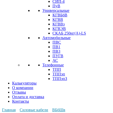
СИП-4
ПуВ
Универсальные
КГВБбВ
КГВВ
КГВВз
КГВЭВ
СКАБ 250нг(А)-LS
Автомобильные
ПВС
ПВ1
ПВ3
ПУГВ
АС
Телефонные
ТПП
ТППэп
ТППэпЗ
Калькуляторы
О компании
Отзывы
Оплата и доставка
Контакты
Главная
Силовые кабели
ВБбШв