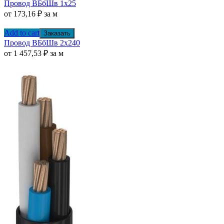
Провод ВБбШв 1х25
от
173,16
₽
за м
Add to cart
Заказать
Провод ВБбШв 2х240
от
1 457,53
₽
за м