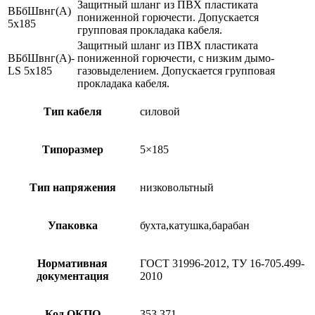
Защитный шланг из ПВХ пластиката
ВБбШвнг(А)
пониженной горючести. Допускается
5х185
групповая прокладака кабеля.
Защитный шланг из ПВХ пластиката
ВБбШвнг(А)-
пониженной горючести, с низким дымо-
LS 5х185
газовыделением. Допускается групповая
прокладака кабеля.
Тип кабеля
силовой
Типоразмер
5×185
Тип напряжения
низковольтный
Упаковка
бухта,катушка,барабан
Нормативная
ГОСТ 31996-2012, ТУ 16-705.499-
документация
2010
Код ОКПО
353,371