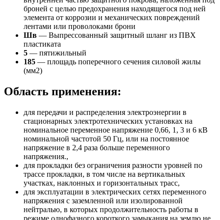
броней с целью предохранения находящегося под ней
элемента от коррозии и механических повреждений
лентами или проволоками брони
Шв
— Выпрессованный защитный шланг из ПВХ
пластиката
5
— пятижильный
185
— площадь поперечного сечения силовой жилы
(мм2)
Область применения:
для передачи и распределения электроэнергии в
стационарных электротехнических установках на
номинальное переменное напряжение 0,66, 1, 3 и 6 кВ
номинальной частотой 50 Гц, или на постоянное
напряжение в 2,4 раза больше переменного
напряжения.,
для прокладки без ограничения разности уровней по
трассе прокладки, в том числе на вертикальных
участках, наклонных и горизонтальных трасс,
для эксплуатации в электрических сетях переменного
напряжения с заземленной или изолированной
нейтралью, в которых продолжительность работы в
режиме однофазного короткого замыкания на землю не