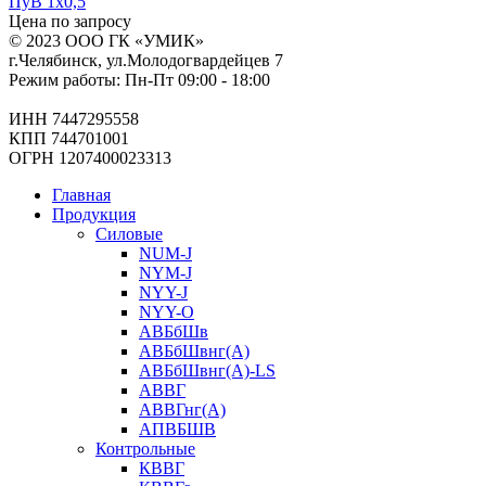
ПуВ 1х0,5
Цена по запросу
© 2023 ООО ГК «УМИК»
г.Челябинск, ул.Молодогвардейцев 7
Режим работы: Пн-Пт 09:00 - 18:00
ИНН 7447295558
КПП 744701001
ОГРН 1207400023313
Главная
Продукция
Силовые
NUM-J
NYM-J
NYY-J
NYY-O
АВБбШв
АВБбШвнг(А)
АВБбШвнг(А)-LS
АВВГ
АВВГнг(А)
АПВБШВ
Контрольные
КВВГ