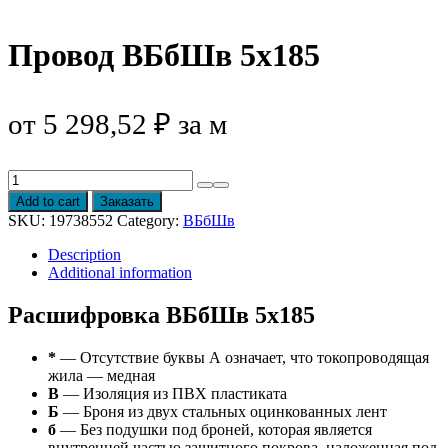
Провод ВБбШв 5х185
от
5 298,52
₽
за м
Провод
ВБбШв
Add to cart
Заказать
5х185
SKU:
19738552
Category:
ВБбШв
quantity
Description
Additional information
Расшифровка ВБбШв 5х185
*
— Отсутствие буквы А означает, что токопроводящая
жила — медная
В
— Изоляция из ПВХ пластиката
Б
— Броня из двух стальных оцинкованных лент
б
— Без подушки под броней, которая является
внутренней частью защитного покрова, наложенная под