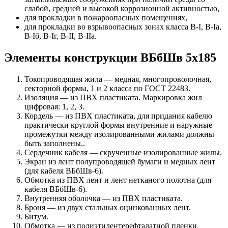
слабой, средней и высокой коррозионной активностью,
для прокладки в пожароопасных помещениях,
для прокладки во взрывоопасных зонах класса B-I, B-Iа,
B-Iб, B-Iг, В-II, В-IIа.
Элементы конструкции ВБбШв 5х185
Токопроводящая жила — медная, многопроволочная,
секторной формы, 1 и 2 класса по ГОСТ 22483.
Изоляция — из ПВХ пластиката. Маркировка жил
цифровая: 1, 2, 3.
Кордель — из ПВХ пластиката, для придания кабелю
практически круглой формы внутренние и наружные
промежутки между изолированными жилами должны
быть заполнены..
Сердечник кабеля — скрученные изолированные жилы.
Экран из лент полупроводящей бумаги и медных лент
(для кабеля ВБбШв-6).
Обмотка из ПВХ лент и лент нетканого полотна (для
кабеля ВБбШв-6).
Внутренняя оболочка — из ПВХ пластиката.
Броня — из двух стальных оцинкованных лент.
Битум.
Обмотка — из полиэтилентерефталатной пленки.