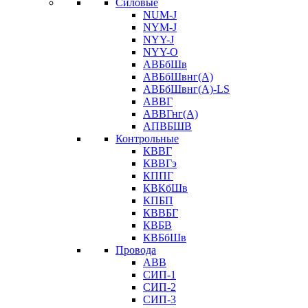
Силовые
NUM-J
NYM-J
NYY-J
NYY-O
АВБбШв
АВБбШвнг(А)
АВБбШвнг(А)-LS
АВВГ
АВВГнг(А)
АПВБШВ
Контрольные
КВВГ
КВВГэ
КППГ
КВКбШв
КПБП
КВВБГ
КВБВ
КВБбШв
Провода
АВВ
СИП-1
СИП-2
СИП-3