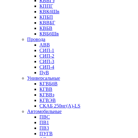
КВВГэ
КППГ
КВКбШв
КПБП
КВВБГ
КВБВ
КВБбШв
Провода
АВВ
СИП-1
СИП-2
СИП-3
СИП-4
ПуВ
Универсальные
КГВБбВ
КГВВ
КГВВз
КГВЭВ
СКАБ 250нг(А)-LS
Автомобильные
ПВС
ПВ1
ПВ3
ПУГВ