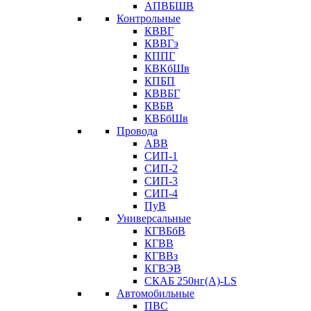
АПВБШВ
Контрольные
КВВГ
КВВГэ
КППГ
КВКбШв
КПБП
КВВБГ
КВБВ
КВБбШв
Провода
АВВ
СИП-1
СИП-2
СИП-3
СИП-4
ПуВ
Универсальные
КГВБбВ
КГВВ
КГВВз
КГВЭВ
СКАБ 250нг(А)-LS
Автомобильные
ПВС