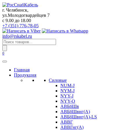
Перейти
к
г. Челябинск,
содержанию
ул.Молодогвардейцев 7
c 9.00 до 18.00
+7 (351) 776-78-05
info@rskabel.ru
Поиск
товаров
0
Главная
Продукция
Силовые
NUM-J
NYM-J
NYY-J
NYY-O
АВБбШв
АВБбШвнг(А)
АВБбШвнг(А)-LS
АВВГ
АВВГнг(А)