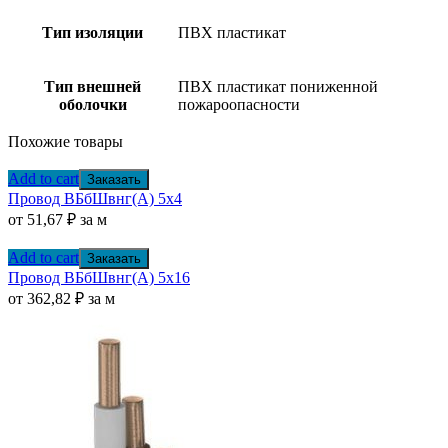
Тип изоляции
ПВХ пластикат
Тип внешней
ПВХ пластикат пониженной
оболочки
пожароопасности
Похожие товары
Add to cart
Заказать
Провод ВБбШвнг(А) 5х4
от
51,67
₽
за м
Add to cart
Заказать
Провод ВБбШвнг(А) 5х16
от
362,82
₽
за м