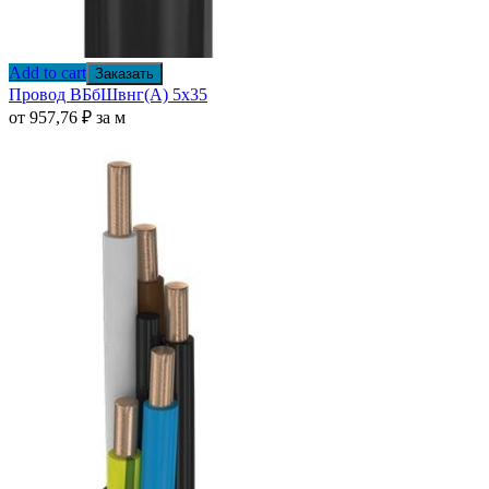
Add to cart
Заказать
Провод ВБбШвнг(А) 5х35
от
957,76
₽
за м