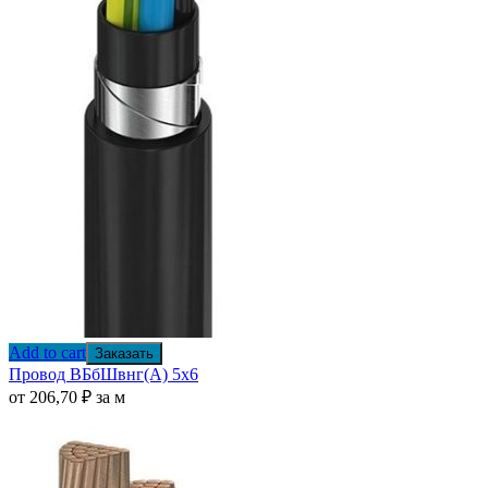
Add to cart
Заказать
Провод ВБбШвнг(А) 5х6
от
206,70
₽
за м