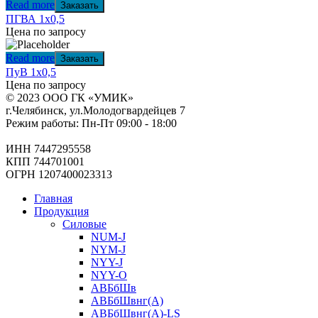
Read more
Заказать
ПГВА 1х0,5
Цена по запросу
Read more
Заказать
ПуВ 1х0,5
Цена по запросу
© 2023 ООО ГК «УМИК»
г.Челябинск, ул.Молодогвардейцев 7
Режим работы: Пн-Пт 09:00 - 18:00
ИНН 7447295558
КПП 744701001
ОГРН 1207400023313
Главная
Продукция
Силовые
NUM-J
NYM-J
NYY-J
NYY-O
АВБбШв
АВБбШвнг(А)
АВБбШвнг(А)-LS