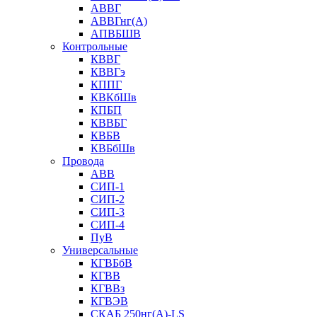
АВВГ
АВВГнг(А)
АПВБШВ
Контрольные
КВВГ
КВВГэ
КППГ
КВКбШв
КПБП
КВВБГ
КВБВ
КВБбШв
Провода
АВВ
СИП-1
СИП-2
СИП-3
СИП-4
ПуВ
Универсальные
КГВБбВ
КГВВ
КГВВз
КГВЭВ
СКАБ 250нг(А)-LS