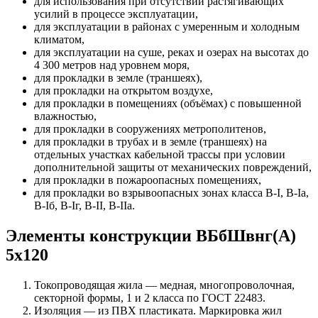
для использования при отсутствии растягивающих
усилий в процессе эксплуатации,
для эксплуатации в районах с умеренным и холодным
климатом,
для эксплуатации на суше, реках и озерах на высотах до
4 300 метров над уровнем моря,
для прокладки в земле (траншеях),
для прокладки на открытом воздухе,
для прокладки в помещениях (объёмах) с повышенной
влажностью,
для прокладки в сооружениях метрополитенов,
для прокладки в трубах и в земле (траншеях) на
отдельных участках кабельной трассы при условии
дополнительной защиты от механических повреждений,
для прокладки в пожароопасных помещениях,
для прокладки во взрывоопасных зонах класса B-I, B-Iа,
B-Iб, B-Iг, В-II, В-IIа.
Элементы конструкции ВБбШвнг(А)
5х120
Токопроводящая жила — медная, многопроволочная,
секторной формы, 1 и 2 класса по ГОСТ 22483.
Изоляция — из ПВХ пластиката. Маркировка жил