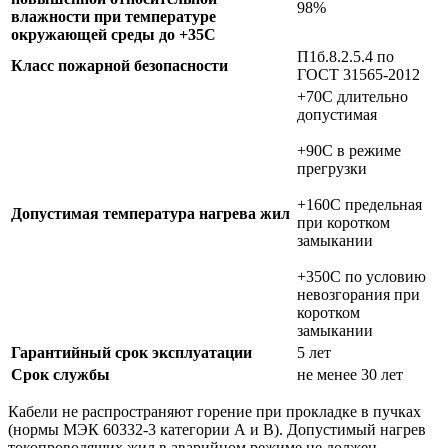
98%
влажности при температуре
окружающей среды до +35C
П1б.8.2.5.4 по
Класс пожарной безопасности
ГОСТ 31565-2012
+70C длительно
допустимая
+90C в режиме
прегрузки
+160C предельная
Допустимая температура нагрева жил
при коротком
замыкании
+350C по условию
невозгорания при
коротком
замыкании
Гарантийный срок эксплуатации
5 лет
Срок службы
не менее 30 лет
Кабели не распространяют горение при прокладке в пучках
(нормы МЭК 60332-3 категории А и В). Допустимый нагрев
токопроводящих жил в аварийном режиме не должен