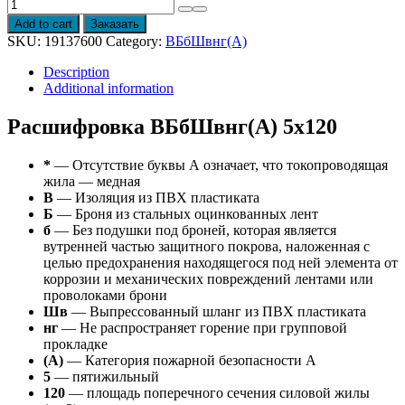
Провод
ВБбШвнг(А)
Add to cart
Заказать
5х120
SKU:
19137600
Category:
ВБбШвнг(А)
quantity
Description
Additional information
Расшифровка ВБбШвнг(А) 5х120
*
— Отсутствие буквы А означает, что токопроводящая
жила — медная
В
— Изоляция из ПВХ пластиката
Б
— Броня из стальных оцинкованных лент
б
— Без подушки под броней, которая является
вутренней частью защитного покрова, наложенная с
целью предохранения находящегося под ней элемента от
коррозии и механических повреждений лентами или
проволоками брони
Шв
— Выпрессованный шланг из ПВХ пластиката
нг
— Не распространяет горение при групповой
прокладке
(А)
— Категория пожарной безопасности A
5
— пятижильный
120
— площадь поперечного сечения силовой жилы