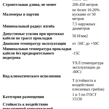
Строительная длина, не менее
200-450 метров
не более 10-20%
Маломеры в партии
кусками от 50
метров
7,5 наружных
Минимальный радиус изгиба
диаметров
Допустимые усилия при протяжке
50 Н/мм2
кабеля по трассе прокладки
Диапазон температур эксплуатации
от -50С до +50С
Минимальная температура прокладки
кабеля без предварительного
-15С
подогрева
УХЛ (температура
эксплуатации до
-60С)
Вид климатического исполнения
Т (стойкость к
воздействию
плесневых грибов)
1 и 5 по ГОСТ
Категория размещения
15150
Стойкость к воздействию
повышенной относительной